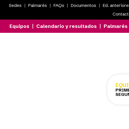
Sedes
Palmarés
FAQs
Documentos
Ed. anterior
Contac
Equipos
Calendario y resultados
Palmarés
EQU
PRIM
SEGU